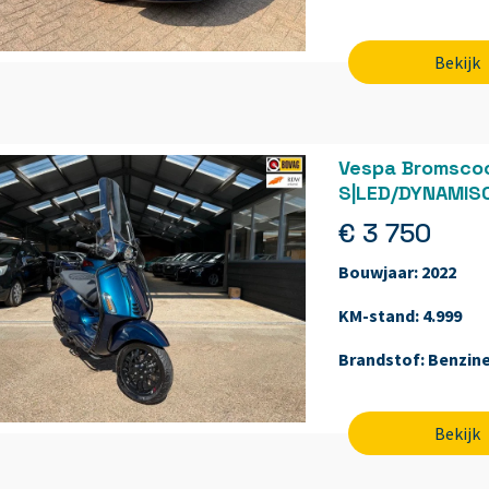
Bekijk
Vespa Bromscoo
S|LED/DYNAMI
€ 3 750
Bouwjaar:
2022
KM-stand:
4.999
Brandstof:
Benzin
Bekijk