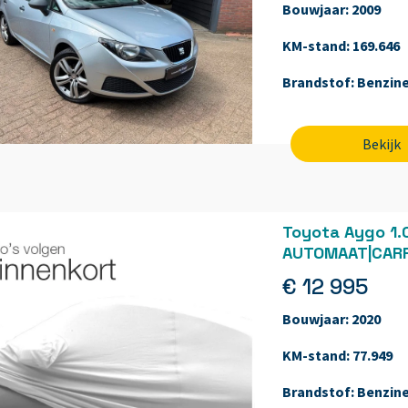
Bouwjaar:
2009
KM-stand:
169.646
Brandstof:
Benzin
Bekijk
Toyota Aygo 1.0
AUTOMAAT|CARP
€ 12 995
Bouwjaar:
2020
KM-stand:
77.949
Brandstof:
Benzin