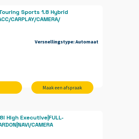
Touring Sports 1.8 Hybrid
ACC/CARPLAY/CAMERA/
Versnellingstype:
Automaat
Maak een afspraak
8i High Executive|FULL-
ARDON|NAVI/CAMERA