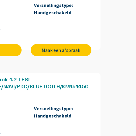
Versnellingstype:
Handgeschakeld
e
Maak een afspraak
ck 1.2 TFSI
SE/NAVI/PDC/BLUETOOTH/KM151450
Versnellingstype:
Handgeschakeld
e