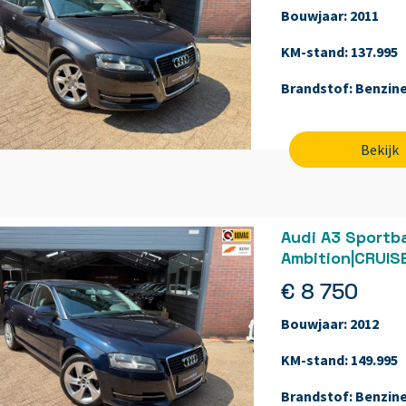
Bouwjaar:
2011
KM-stand:
137.995
Brandstof:
Benzin
Bekijk
Audi A3 Sportba
Ambition|CRUI
€ 8 750
Bouwjaar:
2012
KM-stand:
149.995
Brandstof:
Benzin