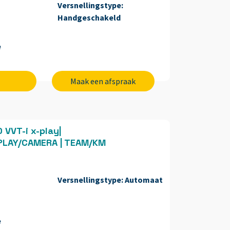
Versnellingstype:
Handgeschakeld
e
Maak een afspraak
 VVT-i x-play|
LAY/CAMERA | TEAM/KM
Versnellingstype:
Automaat
e