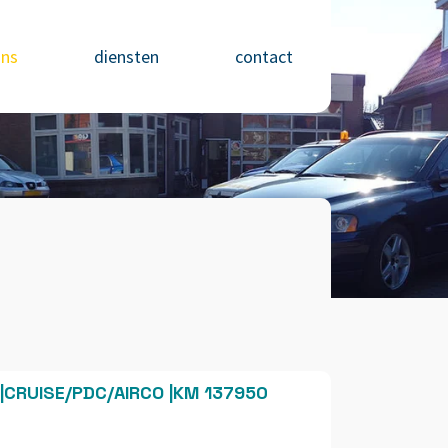
ons
diensten
contact
SI|CRUISE/PDC/AIRCO |KM 137950