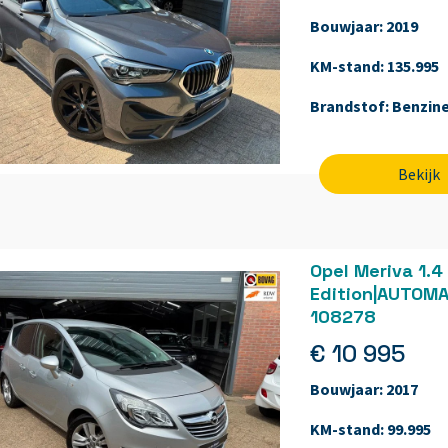
Bouwjaar:
2019
KM-stand:
135.995
Brandstof:
Benzin
Bekijk
Opel Meriva 1.4
Edition|AUTOM
108278
€ 10 995
Bouwjaar:
2017
KM-stand:
99.995