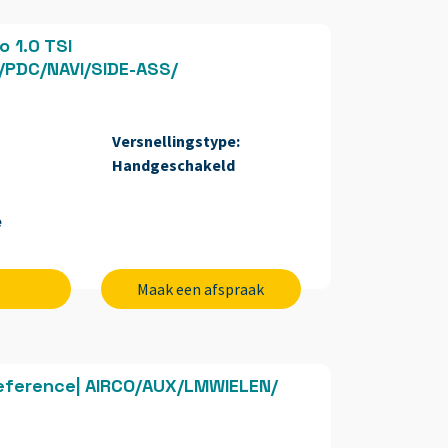
 1.0 TSI
E/PDC/NAVI/SIDE-ASS/
Versnellingstype:
Handgeschakeld
e
Maak een afspraak
 Reference| AIRCO/AUX/LMWIELEN/