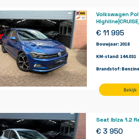
Volkswagen Polo
Highline|CRUIS
€ 11 995
Bouwjaar:
2018
KM-stand:
144.031
Brandstof:
Benzin
Bekijk
Seat Ibiza 1.2
€ 3 950