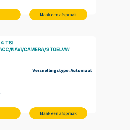
Maak een afspraak
.4 TSI
ACC/NAVI/CAMERA/STOELVW
Versnellingstype:
Automaat
e
Maak een afspraak