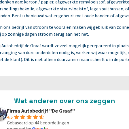
 denken aan: karton / papier, afgewerkte remvloeistof, afgewerkte
rsnellingsbakolie, afgewerkte stuurvloeistof, lege spuitbussen, oli
nden. Bent u benieuwd wat er gebeurt met oude banden of afgewe
 ons bedrijf van stroom te voorzien maken wij gebruik van zonne
j op zonnige dagen stroom terug aan het net.
j Autobedrijf de Graaf wordt zoveel mogelijk gerepareerd in pla
rvanging van dure onderdelen nodig is, werken wij waar mogelijk, 
t de klant). Dit is niet alleen duurzamer maar scheelt u in de po
Wat anderen over ons zeggen
Firma Autobedrijf "De Graaf"
4.5
Gebaseerd op 44 beoordelingen
powered by
G
o
o
g
l
e