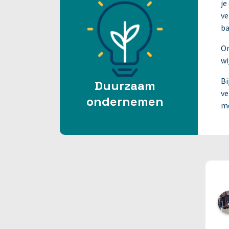
je
ve
ba
Om
wi
Bi
Duurzaam
ve
ondernemen
me