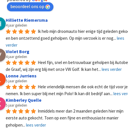
beoordeel ons op
Hilliette Riemersma
4 jaar geleden
Ik heb mijn droomauto hier enige tijd geleden geko
en ben ontzettend goed geholpen. Op mijn verzoek is er nog
... 
lees 
verder
Violet Borg
4 jaar geleden
Heel fijn, snel en betrouwbaar geholpen bij Autobed
de Graaf, wij zijn erg blij met onze VW Golf. Ik kan het
... 
lees verder
Lonne Jurriens
5 jaar geleden
Hele vriendelijk mensen die ook echt de tijd voor je 
nemen. Ik ben super blij met mijn Polo! Ik kan dit bedrijf aan
... 
lees ver
Kimberley Quelle
5 jaar geleden
Inmiddels meer dan 2 maanden geleden hier mijn 
eerste auto gekocht. Toen op een fijne en enthousiaste manier 
geholpen
... 
lees verder