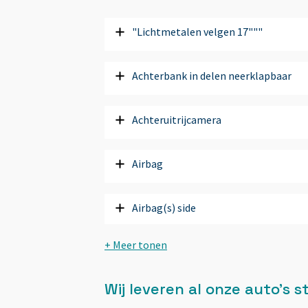
"Lichtmetalen velgen 17"""
Achterbank in delen neerklapbaar
Achteruitrijcamera
Airbag
Airbag(s) side
Airbag bestuurder
Wij leveren al onze auto’s
Airbag passagier