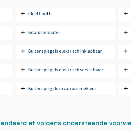
bluethooth
Boordcomputer
Buitenspiegels elektrisch inklapbaar
Buitenspiegels elektrisch verstelbaar
Buitenspiegels in carrosseriekleur
Buitenspiegels verwarmbaar
 standaard af volgens onderstaande voorw
Bumpers in carrosseriekleur