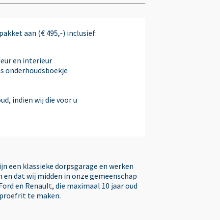
Parkeersensor achter
akket aan (€ 495,-) inclusief:
Parkeersensor voor
eur en interieur
ns onderhoudsboekje
Regensensor
d, indien wij die voor u
Sportstoelen
Startblokkering
zijn een klassieke dorpsgarage en werken
ken en dat wij midden in onze gemeenschap
Stuurbekrachtiging
Ford en Renault, die maximaal 10 jaar oud
 proefrit te maken.
Stuurwiel multifunctioneel