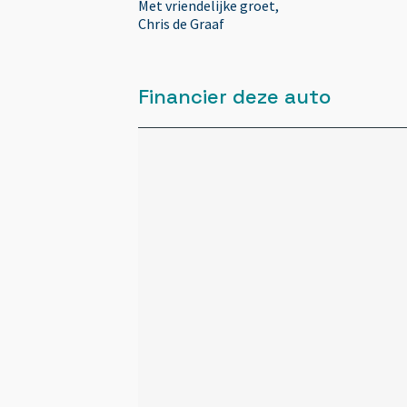
Met vriendelijke groet,
Chris de Graaf
Audio-navigatie
Financier deze auto
Audio-navigatie full map
Autotelefoonvoorbereiding
Autotelefoonvoorbereiding met
Bluetooth
Binnenspiegel automatisch dimmen