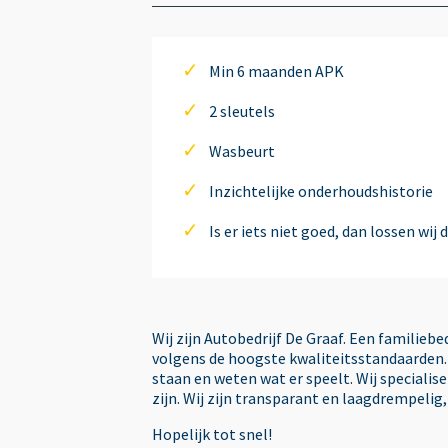
Airco
Min 6 maanden APK
airco
2 sleutels
Wasbeurt
Airco automatisch
Inzichtelijke onderhoudshistorie
Is er iets niet goed, dan lossen wij 
Alarm
Anti Blokkeer Systeem (ABS)
Wij zijn Autobedrijf De Graaf. Een familieb
volgens de hoogste kwaliteitsstandaarden. 
Armsteun achter
staan en weten wat er speelt. Wij speciali
zijn. Wij zijn transparant en laagdrempelig
Armsteun voor
Hopelijk tot snel!