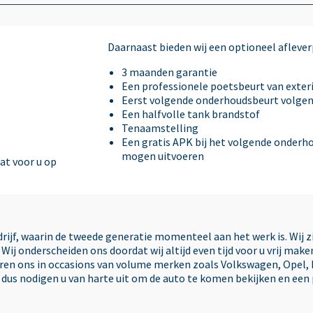
Centrale deurvergrendeling met
Daarnaast bieden wij een optioneel afleverp
afstandsbediening
3 maanden garantie
Een professionele poetsbeurt van exteri
climate control
Eerst volgende onderhoudsbeurt volge
Een halfvolle tank brandstof
Tenaamstelling
Cruise control
Een gratis APK bij het volgende onderhou
mogen uitvoeren
dat voor u op
Electronic Brake Distribution (EBD)
Electronic Stability Program (ESP)
edrijf, waarin de tweede generatie momenteel aan het werk is. Wij 
Wij onderscheiden ons doordat wij altijd even tijd voor u vrij ma
seren ons in occasions van volume merken zoals Volkswagen, Opel, 
Elektrische ramen
, dus nodigen u van harte uit om de auto te komen bekijken en een