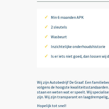
Airbag passagier
Min 6 maanden APK
Airco
2 sleutels
Wasbeurt
Anti Blokkeer Systeem (ABS)
Inzichtelijke onderhoudshistorie
Is er iets niet goed, dan lossen wij 
Autotelefoonvoorbereiding met
Bluetooth
Bandenspanningscontrolesysteem
Wij zijn Autobedrijf De Graaf. Een familieb
volgens de hoogste kwaliteitsstandaarden. 
staan en weten wat er speelt. Wij speciali
Bestuurdersstoel in hoogte verstelb
zijn. Wij zijn transparant en laagdrempelig
Hopelijk tot snel!