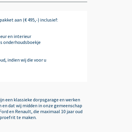
Startblokkering
akket aan (€ 495,-) inclusief:
stoelverwarming
eur en interieur
ns onderhoudsboekje
Stuur verstelbaar
d, indien wij die voor u
Stuurwiel multifunctioneel
Telefoonintegratie premium
zijn een klassieke dorpsgarage en werken
ken en dat wij midden in onze gemeenschap
Tractie Controle Systeem (TCS)
Ford en Renault, die maximaal 10 jaar oud
 proefrit te maken.
Vermoeidheids herkenning