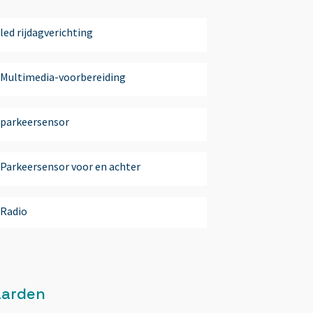
led rijdagverichting
Multimedia-voorbereiding
parkeersensor
Parkeersensor voor en achter
Radio
Rijstrooksensor met correctie
aarden
Start/stop systeem