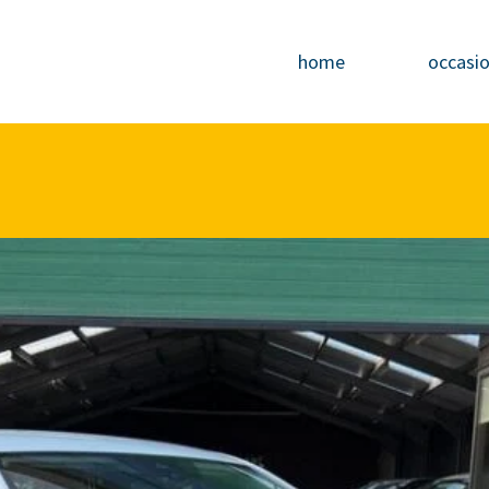
home
occasi