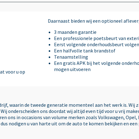
DAB-ontvanger
Dimlichten automatisch
Daarnaast bieden wij een optioneel afleverp
3 maanden garantie
Een professionele poetsbeurt van exteri
Electronic Stability Program (ESP)
Eerst volgende onderhoudsbeurt volge
Een halfvolle tank brandstof
Tenaamstelling
Elektrische ramen voor
Een gratis APK bij het volgende onderhou
mogen uitvoeren
dat voor u op
Hill hold-functie
Kleur wit
edrijf, waarin de tweede generatie momenteel aan het werk is. Wij 
Wij onderscheiden ons doordat wij altijd even tijd voor u vrij ma
seren ons in occasions van volume merken zoals Volkswagen, Opel, 
aar
LED achterlichten
, dus nodigen u van harte uit om de auto te komen bekijken en een