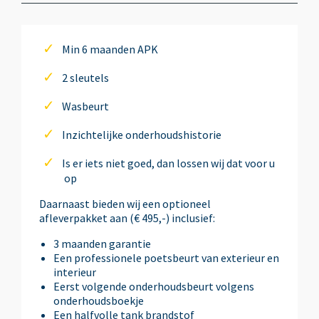
Airbag(s) side voor
Min 6 maanden APK
2 sleutels
Airbag bestuurder
Wasbeurt
Airbag passagier
Inzichtelijke onderhoudshistorie
Is er iets niet goed, dan lossen wij dat voor u
Airco automatisch
op
Daarnaast bieden wij een optioneel
afleverpakket aan (€ 495,-) inclusief:
Anti Blokkeer Systeem (ABS)
3 maanden garantie
Een professionele poetsbeurt van exterieur en
Armsteun achter
interieur
Eerst volgende onderhoudsbeurt volgens
onderhoudsboekje
Armsteun voor
Een halfvolle tank brandstof