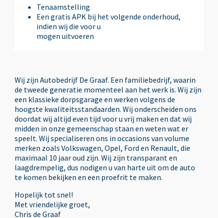
Tenaamstelling
Een gratis APK bij het volgende onderhoud,
Audio installatie
indien wij die voor u
mogen uitvoeren
Autotelefoonvoorbereiding met Bluetooth
Wij zijn Autobedrijf De Graaf. Een familiebedrijf, waarin
Bandenspanningscontrolesysteem
de tweede generatie momenteel aan het werk is. Wij zijn
een klassieke dorpsgarage en werken volgens de
hoogste kwaliteitsstandaarden. Wij onderscheiden ons
doordat wij altijd even tijd voor u vrij maken en dat wij
Bestuurdersstoel in hoogte verstelbaar
midden in onze gemeenschap staan en weten wat er
speelt. Wij specialiseren ons in occasions van volume
merken zoals Volkswagen, Opel, Ford en Renault, die
Binnenspiegel automatisch dimmend
maximaal 10 jaar oud zijn. Wij zijn transparant en
laagdrempelig, dus nodigen u van harte uit om de auto
te komen bekijken en een proefrit te maken.
Bots waarschuwing systeem
Hopelijk tot snel!
Met vriendelijke groet,
Brake Assist System
Chris de Graaf