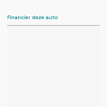
Buitenspiegels elektrisch inklapbaar
Financier deze auto
Buitenspiegels elektrisch verstelbaar
Buitenspiegels in carrosseriekleur
Buitenspiegels verwarmbaar
Buitentemperatuurmeter
Centrale deurvergrendeling met
afstandsbediening