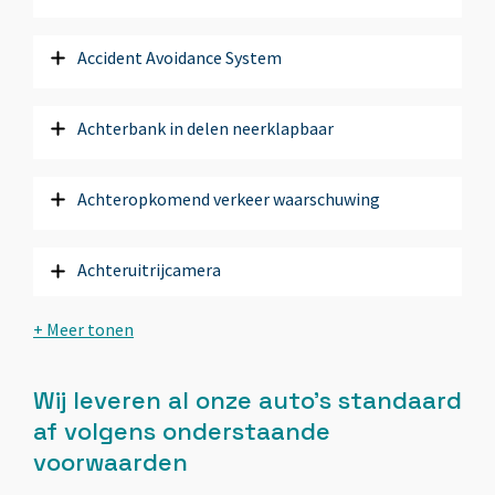
Accident Avoidance System
Achterbank in delen neerklapbaar
Achteropkomend verkeer waarschuwing
Achteruitrijcamera
Airbag(s) hoofd achter
Wij leveren al onze auto’s standaard
Airbag(s) hoofd voor
af volgens onderstaande
voorwaarden
Airbag(s) knie