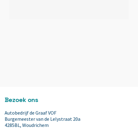
LED achterlichten
LED dagrijverlichting
Lederen stuurwiel
Lederen versnellingspook
LED koplampen
Bezoek ons
Lendesteunen (verstelbaar)
Autobedrijf de Graaf VOF
Burgemeester van de Lelystraat 20a
Mistlampen voor
4285BL, Woudrichem
Contact