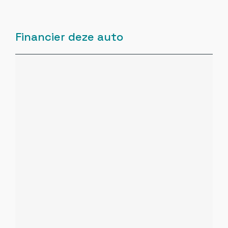
Bots waarschuwing systeem
Financier deze auto
Buitenspiegels elektrisch inklapbaar
Buitenspiegels elektrisch inklapbaar
Buitenspiegels elektrisch verstelbaar
Buitenspiegels in carrosseriekleur
Buitenspiegels verwarmbaar
Bumpers in carrosseriekleur