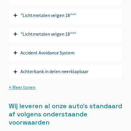
"Lichtmetalen velgen 18"""
"Lichtmetalen velgen 18"""
Accident Avoidance System
Achterbank in delen neerklapbaar
Achterbank verstelbaar
Wij leveren al onze auto’s standaard
Achteruitrij assistent
af volgens onderstaande
voorwaarden
Advance-pakket