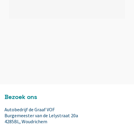
Executive-pakket
Extra getint glas
Extra getint glas
Extra getint glas
Grootlicht-assistent
Bezoek ons
Grootlicht-assistent
Autobedrijf de Graaf VOF
Burgemeester van de Lelystraat 20a
Hill hold-functie
4285BL, Woudrichem
Contact