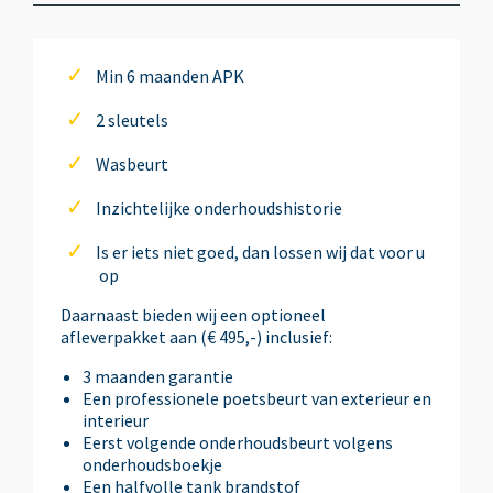
Airbag(s) side voor
Min 6 maanden APK
2 sleutels
Airbag bestuurder
Wasbeurt
Airbag passagier
Inzichtelijke onderhoudshistorie
Is er iets niet goed, dan lossen wij dat voor u
Airco automatisch
op
Daarnaast bieden wij een optioneel
afleverpakket aan (€ 495,-) inclusief:
Alarm klasse 3
3 maanden garantie
Een professionele poetsbeurt van exterieur en
Alarm klasse 3
interieur
Eerst volgende onderhoudsbeurt volgens
onderhoudsboekje
Anti Blokkeer Systeem (ABS)
Een halfvolle tank brandstof