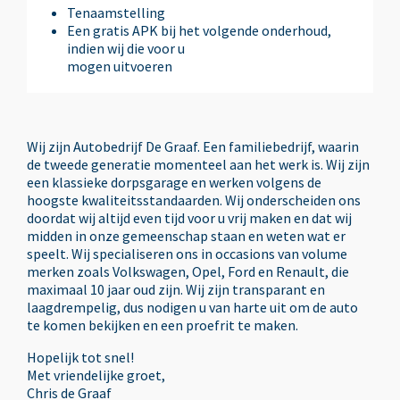
Tenaamstelling
Een gratis APK bij het volgende onderhoud,
Armsteun voor
indien wij die voor u
mogen uitvoeren
Autotelefoonvoorbereiding met Bluetooth
Wij zijn Autobedrijf De Graaf. Een familiebedrijf, waarin
Bandenspanningscontrolesysteem
de tweede generatie momenteel aan het werk is. Wij zijn
een klassieke dorpsgarage en werken volgens de
hoogste kwaliteitsstandaarden. Wij onderscheiden ons
doordat wij altijd even tijd voor u vrij maken en dat wij
Bestuurdersstoel in hoogte verstelbaar
midden in onze gemeenschap staan en weten wat er
speelt. Wij specialiseren ons in occasions van volume
merken zoals Volkswagen, Opel, Ford en Renault, die
Binnenspiegel automatisch dimmend
maximaal 10 jaar oud zijn. Wij zijn transparant en
laagdrempelig, dus nodigen u van harte uit om de auto
te komen bekijken en een proefrit te maken.
Boordcomputer
Hopelijk tot snel!
Met vriendelijke groet,
Bots herkenning en activatie
Chris de Graaf