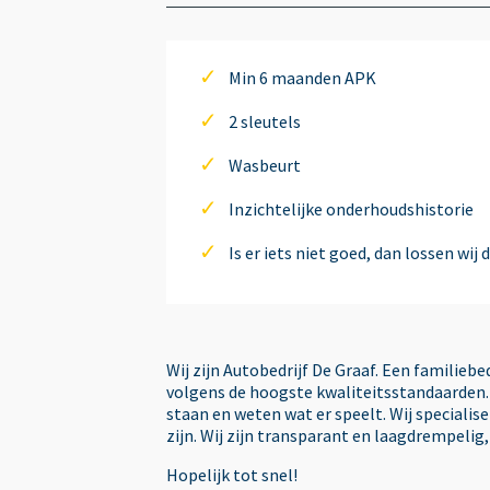
airco
Min 6 maanden APK
Anti Blokkeer Systeem
2 sleutels
Wasbeurt
Anti Blokkeer Systeem (ABS)
Inzichtelijke onderhoudshistorie
Is er iets niet goed, dan lossen wij 
Anti Slip Control
Armsteun voor
Wij zijn Autobedrijf De Graaf. Een familieb
volgens de hoogste kwaliteitsstandaarden. 
Armsteun voor
staan en weten wat er speelt. Wij speciali
zijn. Wij zijn transparant en laagdrempelig
Audio installatie
Hopelijk tot snel!