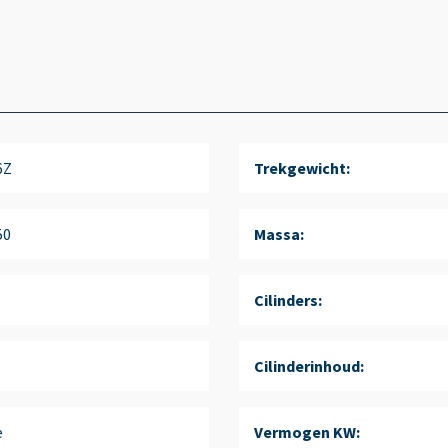
6Z
Trekgewicht:
50
Massa:
Cilinders:
Cilinderinhoud:
e
Vermogen KW: