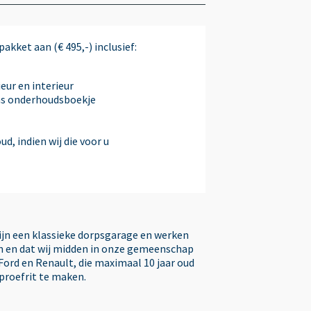
Multimedia-voorbereiding
akket aan (€ 495,-) inclusief:
Parkeersensor voor en achter
eur en interieur
ns onderhoudsboekje
Radio
d, indien wij die voor u
Radio-CD/MP3 speler
Spraakbediening
zijn een klassieke dorpsgarage en werken
ken en dat wij midden in onze gemeenschap
Spraakbediening
Ford en Renault, die maximaal 10 jaar oud
 proefrit te maken.
Start/stop systeem