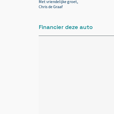
Met vriendelijke groet,
Chris de Graaf
Audio installatie
Financier deze auto
Automatisch Sper Differentieel
Autotelefoonvoorbereiding met
Bluetooth
Autotelefoonvoorbereiding met
Bluetooth