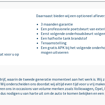
Buitenspiegels verwarmbaar
Centrale deurvergrendeling met
Daarnaast bieden wij een optioneel afleverp
afstandsbediening
3 maanden garantie
Een professionele poetsbeurt van exteri
Eerst volgende onderhoudsbeurt volge
Connectivity-pakket
Een halfvolle tank brandstof
Tenaamstelling
Een gratis APK bij het volgende onderhou
Cruise control
mogen uitvoeren
dat voor u op
cruise control
edrijf, waarin de tweede generatie momenteel aan het werk is. Wij 
Electronic Brake Distribution
Wij onderscheiden ons doordat wij altijd even tijd voor u vrij ma
seren ons in occasions van volume merken zoals Volkswagen, Opel, 
, dus nodigen u van harte uit om de auto te komen bekijken en een
Electronic Stability Program