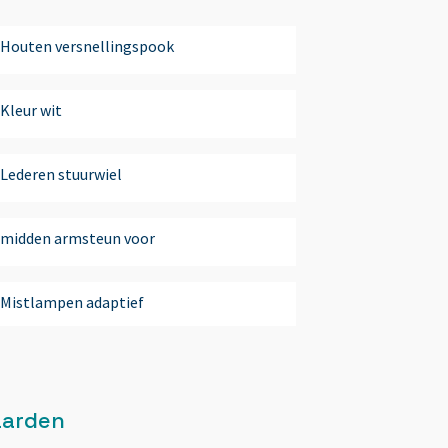
Houten versnellingspook
Kleur wit
Lederen stuurwiel
midden armsteun voor
Mistlampen adaptief
Multimedia-voorbereiding
aarden
Multimedia-voorbereiding